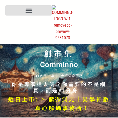
創市集
Comminno
AI創意市集｜ 大師分身服務
你是專家達人嗎？你需要的不是網
頁，而是AI分身！
近日上市: > 紫微洞見｜易學神數
｜真心解碼事務所！