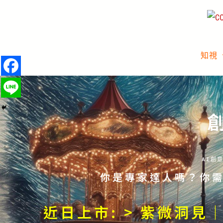
知視
AI創
你是專家達人嗎？你需
近日上市: > 紫微洞