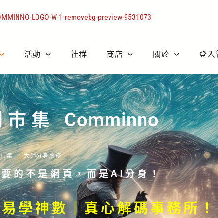
活動
社群
商店
關於
登入
創市集
Comminno
意市集｜ 大師分身服務
要的不是網頁，而是AI分身！
見｜易學神數｜真心解碼事務所！