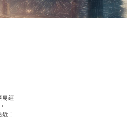
要易經
，
貼近！