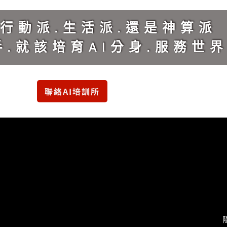
行動派.生活派.還是神算派
.就該培育AI分身.服務世
聯絡AI培訓所