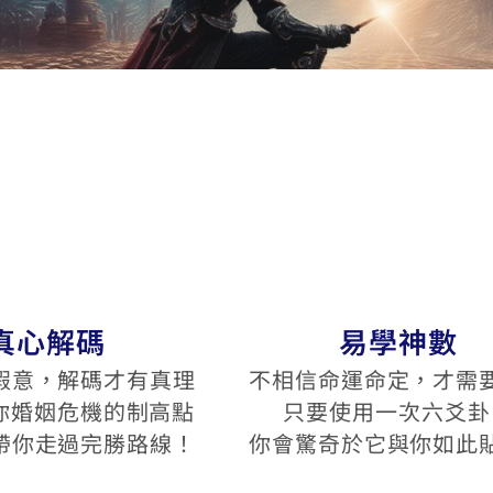
真心解碼
易學神數
假意，解碼才有真理
不相信命運命定，才需
給你婚姻危機的制高點
只要使用一次六爻卦
帶你走過完勝路線！
你會驚奇於它與你如此