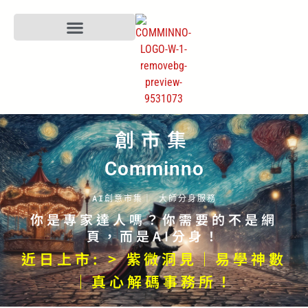
創市集
Comminno
AI創意市集｜ 大師分身服務
你是專家達人嗎？你需要的不是網
頁，而是AI分身！
近日上市: > 紫微洞見｜易學神數
｜真心解碼事務所！